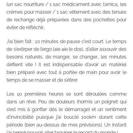
(un sac nourriture / 1 sac médicament avec l’arnica, les
crèmes pour masser / 1 sac vêtement avec des tenues
de rechange déjà préparées dans des pochettes pour
éviter de réfléchir…
J’ai bien fait : 10 minutes de pause c’est court. Le temps
de s’extirper de l’ergo (aie aie le dos), d’aller assouvir des
besoins naturels, de manger, se changer… les minutes
défilent vite ! Il est indispensable d’avoir un matériel
bien préparé avec tout à portée de main pour avoir le
temps de se masser et de s’étirer.
Les 10 premières heures se sont déroulées comme
dans un rêve. Peu de douleurs (hormis un poignet qui
s’est mis à gonfler dès le démarrage) et un sentiment
d’invincibilité puisque j’ai bouclé 100km durant cette
période (bien au-dessus de mes prévisions). Un instant
j’ai pensé pouvoir aller taquiner le record du monde !